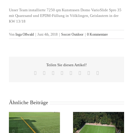
Unser Team installierte 7250 qm Kunstrasen Domo VarioSlide Spro 35
mit Quarzsand und EPDM-Füllung in Völklingen, Geislautern in der
KW 13/18
Von
Inga Oßwald
|
Juni 4th, 2018
|
Soccer Outdoor
|
0 Kommentare
Teilen Sie diesen Artikel!
Facebook
X
Reddit
LinkedIn
Tumblr
Pinterest
Vk
E-
Mail
Ähnliche Beiträge
Rund 8.000 qm
Rund 7.500 qm
Kunstrasen DOMO