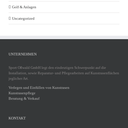
Golf & Anlagen
Uncategorized
UNTERNEHMEN
Sport Oßwald GmbH legt den eindeutigen Schwerpunkt auf die
Installation, sowie Reparatur- und Pflegearbeiten auf Kunstrasenflächen
jeglicher Art.
Verlegen und Einfüllen von Kunstrasen
Kunstrasenpflege
Beratung & Verkauf
KONTAKT