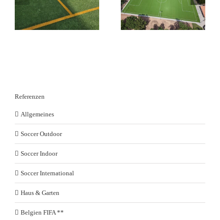
ds
Kunstrasen GreenField
Duraforce in
-
Pure PT in Kirchhain in
Lüdinghausen in KW
KW 28 /26
26-27 /26
Referenzen
Allgemeines
Soccer Outdoor
Soccer Indoor
Soccer International
Haus & Garten
Belgien FIFA **